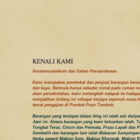
KENALI KAMI
Assalamualaikum dan Salam Persaudaraan.
Kami merupakan pembekal dan penjual barangan beras
dan kayu. Bermula hanya sekadar minat pada zaman m
alam persekolahan, kami melangkah setapak ke hadap
menjadikan bidang ini sebagai kerjaya sepenuh masa k
tamat pengajian di Pondok Pasir Tumboh.
Barangan yang terdapat dalam blog ini ialah asli darip
Jawi ini. Antara barangan yang kami keluarkan ialah, T
Tongkat Teras, Cincin dan Permata, Pisau Lapah dan P
Sembelih dan barangan lain ialah Makanan Sampingan
Herba seperti Makjun Som, Makjun Khurmak, Makjun K