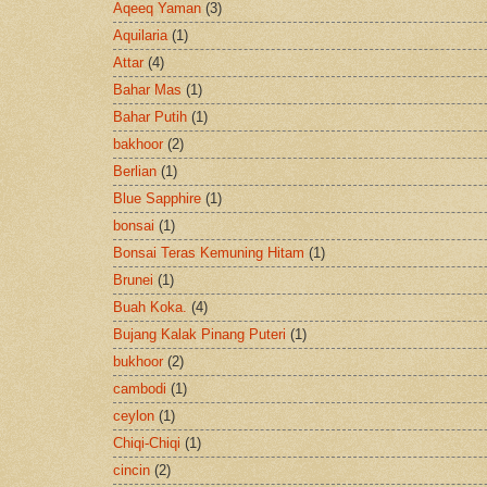
Aqeeq Yaman
(3)
Aquilaria
(1)
Attar
(4)
Bahar Mas
(1)
Bahar Putih
(1)
bakhoor
(2)
Berlian
(1)
Blue Sapphire
(1)
bonsai
(1)
Bonsai Teras Kemuning Hitam
(1)
Brunei
(1)
Buah Koka.
(4)
Bujang Kalak Pinang Puteri
(1)
bukhoor
(2)
cambodi
(1)
ceylon
(1)
Chiqi-Chiqi
(1)
cincin
(2)