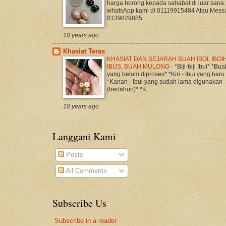
harga borong kepada sahabat di luar sana.
whatsApp kami di 01119915484 Atau Mess
0139829885
10 years ago
Khasiat Teras
KHASIAT DAN SEJARAH BUAH IBOI, IBOIH
IBUS, BUAH MULONG
-
*Biji-biji Ibui* *Bua
yang belum diproses* *Kiri - Ibui yang baru
*Kanan - Ibui yang sudah lama digunakan
(bertahun)* *K...
10 years ago
Langgani Kami
Posts
All Comments
Subscribe Us
Subscribe in a reader