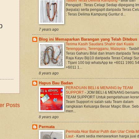
Tasbih Teras Delima Kampung
-
Bilal dan
Pengapit : Teras Celagi Sedap dipegang 
(kepala) serta pengapit daripada Teras Cela
: Teras Delima Kampung Guntur d...
b
7 years ago
Blog ini Memaparkan Barangan yang Telah Ditebus
Terima Kasih Saudara Shahir dari Kuala
Terengganu, Terengganu, Malaysia
-
Tasbi
Teras Gaharu Bilal dan Imam daripada Ter
Raja Kayu Biji10 daripada Teras Celagi S
: Tijani 100 biji whatsApp ke +6011 1991 5
+6011 1...
8 years ago
Hapus Bau Badan
PERADUAN BELI & MENANG by TEAM
SUPPORT
-
JOM BELI & MENANG bersam
TEAM SUPPORT Untuk pengetahuan koran
Team Support ni salah satu Team dalam
er Posts
rangkaian Keluarga Besar Magic Blue. Seb
men...
8 years ago
Permata
Permata Akar Bahar Putih dan Ular Cinta M
Laut
-
Kami sedia menawarkan harga jual 