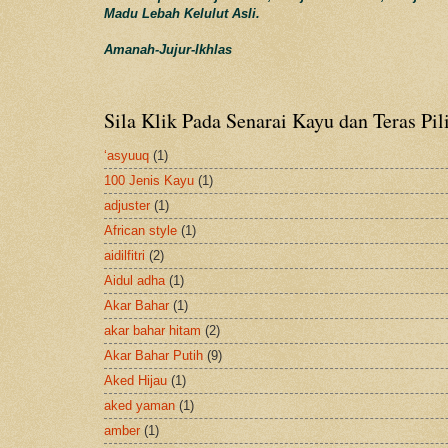
Madu Lebah Kelulut Asli.
Amanah-Jujur-Ikhlas
Sila Klik Pada Senarai Kayu dan Teras Pil
‘asyuuq
(1)
100 Jenis Kayu
(1)
adjuster
(1)
African style
(1)
aidilfitri
(2)
Aidul adha
(1)
Akar Bahar
(1)
akar bahar hitam
(2)
Akar Bahar Putih
(9)
Aked Hijau
(1)
aked yaman
(1)
amber
(1)