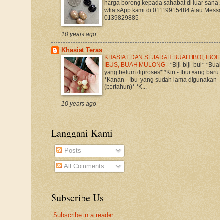
harga borong kepada sahabat di luar sana.
whatsApp kami di 01119915484 Atau Mess
0139829885
10 years ago
Khasiat Teras
KHASIAT DAN SEJARAH BUAH IBOI, IBOIH
IBUS, BUAH MULONG
-
*Biji-biji Ibui* *Bua
yang belum diproses* *Kiri - Ibui yang baru
*Kanan - Ibui yang sudah lama digunakan
(bertahun)* *K...
10 years ago
Langgani Kami
Posts
All Comments
Subscribe Us
Subscribe in a reader