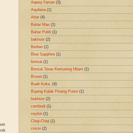
Aqeeq Yaman
(3)
Aquilaria
(1)
Attar
(4)
Bahar Mas
(1)
Bahar Putih
(1)
bakhoor
(2)
Berlian
(1)
Blue Sapphire
(1)
bonsai
(1)
Bonsai Teras Kemuning Hitam
(1)
Brunei
(1)
Buah Koka.
(4)
Bujang Kalak Pinang Puteri
(1)
bukhoor
(2)
cambodi
(1)
ceylon
(1)
Chiqi-Chiqi
(1)
aan
cincin
(2)
uruk