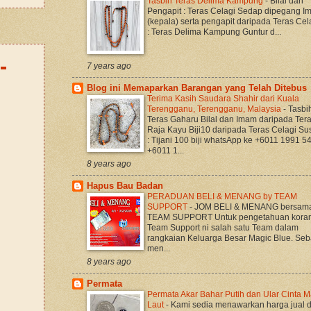
Tasbih Teras Delima Kampung
-
Bilal dan
Pengapit : Teras Celagi Sedap dipegang 
(kepala) serta pengapit daripada Teras Cela
: Teras Delima Kampung Guntur d...
-
7 years ago
Blog ini Memaparkan Barangan yang Telah Ditebus
Terima Kasih Saudara Shahir dari Kuala
Terengganu, Terengganu, Malaysia
-
Tasbi
Teras Gaharu Bilal dan Imam daripada Ter
Raja Kayu Biji10 daripada Teras Celagi S
: Tijani 100 biji whatsApp ke +6011 1991 5
+6011 1...
8 years ago
Hapus Bau Badan
PERADUAN BELI & MENANG by TEAM
SUPPORT
-
JOM BELI & MENANG bersam
TEAM SUPPORT Untuk pengetahuan koran
Team Support ni salah satu Team dalam
rangkaian Keluarga Besar Magic Blue. Seb
men...
8 years ago
Permata
Permata Akar Bahar Putih dan Ular Cinta M
Laut
-
Kami sedia menawarkan harga jual 