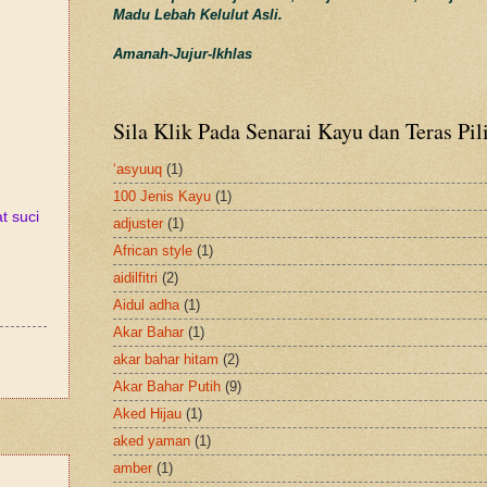
Madu Lebah Kelulut Asli.
Amanah-Jujur-Ikhlas
Sila Klik Pada Senarai Kayu dan Teras Pil
‘asyuuq
(1)
100 Jenis Kayu
(1)
t suci
adjuster
(1)
African style
(1)
aidilfitri
(2)
Aidul adha
(1)
Akar Bahar
(1)
akar bahar hitam
(2)
Akar Bahar Putih
(9)
Aked Hijau
(1)
aked yaman
(1)
amber
(1)