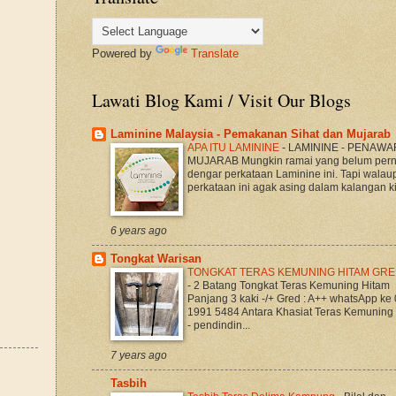
Powered by
Translate
Lawati Blog Kami / Visit Our Blogs
Laminine Malaysia - Pemakanan Sihat dan Mujarab
APA ITU LAMININE
-
LAMININE - PENAWA
MUJARAB Mungkin ramai yang belum per
dengar perkataan Laminine ini. Tapi walau
perkataan ini agak asing dalam kalangan kit
6 years ago
Tongkat Warisan
TONGKAT TERAS KEMUNING HITAM GRE
-
2 Batang Tongkat Teras Kemuning Hitam
Panjang 3 kaki -/+ Gred : A++ whatsApp ke
1991 5484 Antara Khasiat Teras Kemuning
- pendindin...
7 years ago
Tasbih