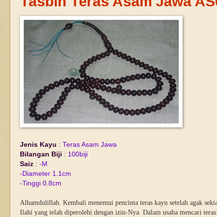
Tasbih Teras Asam Jawa AS
Jenis Kayu
:
Teras Asam Jawa
Bilangan Bi
ji
:
100biji
Saiz
:
-M
-Diameter 1.1cm
-Tinggi 0.8cm
Alhamdulillah. Kembali menemui pencinta teras kayu setelah agak sekian
Ilahi yang telah diperolehi dengan izin-Nya. Dalam usaha mencari ter