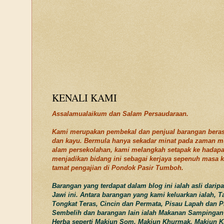
KENALI KAMI
Assalamualaikum dan Salam Persaudaraan.
Kami merupakan pembekal dan penjual barangan beras
dan kayu. Bermula hanya sekadar minat pada zaman m
alam persekolahan, kami melangkah setapak ke hadap
menjadikan bidang ini sebagai kerjaya sepenuh masa k
tamat pengajian di Pondok Pasir Tumboh.
Barangan yang terdapat dalam blog ini ialah asli darip
Jawi ini. Antara barangan yang kami keluarkan ialah, T
Tongkat Teras, Cincin dan Permata, Pisau Lapah dan P
Sembelih dan barangan lain ialah Makanan Sampingan
Herba seperti Makjun Som, Makjun Khurmak, Makjun K