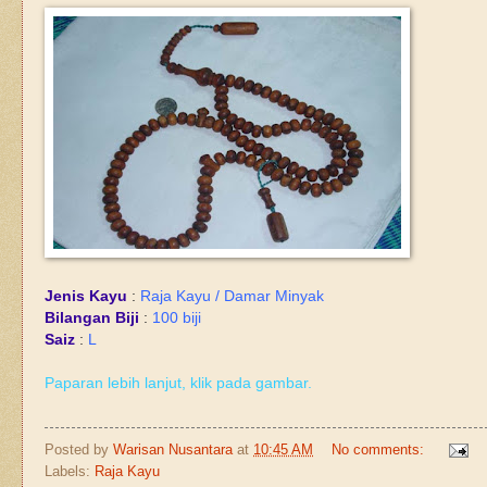
Jenis Kayu
:
Raja Kayu / Damar Minyak
Bilangan Biji
:
100 biji
Saiz
:
L
Paparan lebih lanjut, klik pada gambar.
Posted by
Warisan Nusantara
at
10:45 AM
No comments:
Labels:
Raja Kayu