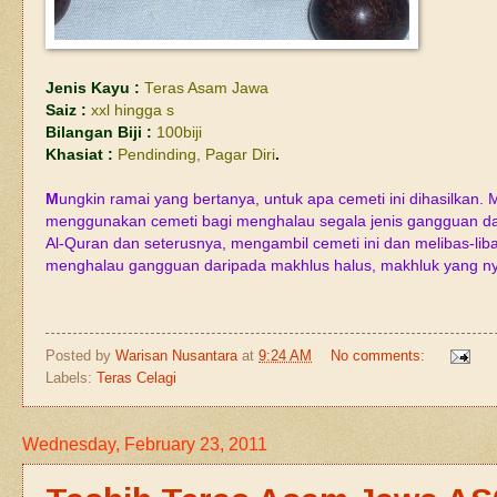
Jenis Kayu :
Teras Asam Jawa
Saiz :
xxl hingga s
Bilangan Biji :
100biji
Khasiat :
Pendinding, Pagar Diri
.
M
ungkin ramai yang bertanya, untuk apa cemeti ini dihasilkan.
menggunakan cemeti bagi menghalau segala jenis gangguan da
Al-Quran dan seterusnya, mengambil cemeti ini dan melibas-lib
menghalau gangguan daripada makhlus halus, makhluk yang nyat
Posted by
Warisan Nusantara
at
9:24 AM
No comments:
Labels:
Teras Celagi
Wednesday, February 23, 2011