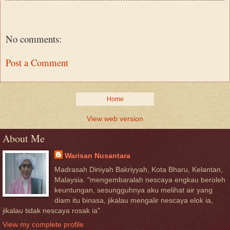
No comments:
Post a Comment
Home
View web version
About Me
Warisan Nusantara
Madrasah Diniyah Bakriyyah, Kota Bharu, Kelantan,
Malaysia. "mengembaralah nescaya engkau beroleh
keuntungan, sesungguhnya aku melihat air yang
diam itu binasa, jikalau mengalir nescaya elok ia,
jikalau tidak nescaya rosak ia"
View my complete profile