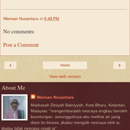
Warisan Nusantara
at
6:48 PM
No comments:
Post a Comment
‹
›
Home
View web version
About Me
Warisan Nusantara
Madrasah Diniyah Bakriyyah, Kota Bharu, Kelantan,
Malaysia. "mengembaralah nescaya engkau beroleh
keuntungan, sesungguhnya aku melihat air yang
diam itu binasa, jikalau mengalir nescaya elok ia,
jikalau tidak nescaya rosak ia"