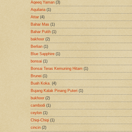
Aqeeq Yaman
(3)
Aquilaria
(1)
Attar
(4)
Bahar Mas
(1)
Bahar Putih
(1)
bakhoor
(2)
Berlian
(1)
Blue Sapphire
(1)
bonsai
(1)
Bonsai Teras Kemuning Hitam
(1)
Brunei
(1)
Buah Koka.
(4)
Bujang Kalak Pinang Puteri
(1)
bukhoor
(2)
cambodi
(1)
ceylon
(1)
Chiqi-Chiqi
(1)
cincin
(2)