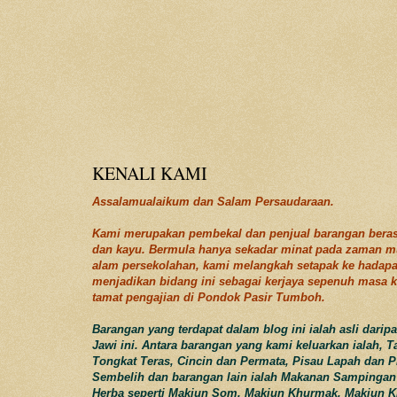
KENALI KAMI
Assalamualaikum dan Salam Persaudaraan.
Kami merupakan pembekal dan penjual barangan beras
dan kayu. Bermula hanya sekadar minat pada zaman m
alam persekolahan, kami melangkah setapak ke hadap
menjadikan bidang ini sebagai kerjaya sepenuh masa k
tamat pengajian di Pondok Pasir Tumboh.
Barangan yang terdapat dalam blog ini ialah asli darip
Jawi ini. Antara barangan yang kami keluarkan ialah, T
Tongkat Teras, Cincin dan Permata, Pisau Lapah dan P
Sembelih dan barangan lain ialah Makanan Sampingan
Herba seperti Makjun Som, Makjun Khurmak, Makjun K