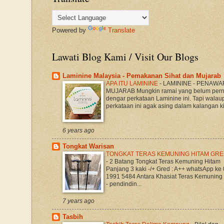
Powered by
Translate
Lawati Blog Kami / Visit Our Blogs
Laminine Malaysia - Pemakanan Sihat dan Mujarab
APA ITU LAMININE
-
LAMININE - PENAWA
MUJARAB Mungkin ramai yang belum per
dengar perkataan Laminine ini. Tapi walau
perkataan ini agak asing dalam kalangan kit
6 years ago
Tongkat Warisan
TONGKAT TERAS KEMUNING HITAM GRE
-
2 Batang Tongkat Teras Kemuning Hitam
Panjang 3 kaki -/+ Gred : A++ whatsApp ke
1991 5484 Antara Khasiat Teras Kemuning
- pendindin...
7 years ago
Tasbih