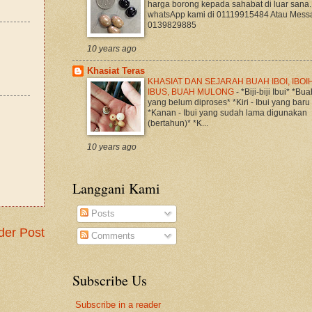
harga borong kepada sahabat di luar sana.
whatsApp kami di 01119915484 Atau Mess
0139829885
10 years ago
Khasiat Teras
KHASIAT DAN SEJARAH BUAH IBOI, IBOIH
IBUS, BUAH MULONG
-
*Biji-biji Ibui* *Bua
yang belum diproses* *Kiri - Ibui yang baru
*Kanan - Ibui yang sudah lama digunakan
(bertahun)* *K...
10 years ago
Langgani Kami
Posts
der Post
Comments
Subscribe Us
Subscribe in a reader