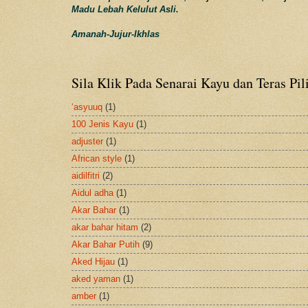
Madu Lebah Kelulut Asli.
Amanah-Jujur-Ikhlas
Sila Klik Pada Senarai Kayu dan Teras Pil
‘asyuuq
(1)
100 Jenis Kayu
(1)
adjuster
(1)
African style
(1)
aidilfitri
(2)
Aidul adha
(1)
Akar Bahar
(1)
akar bahar hitam
(2)
Akar Bahar Putih
(9)
Aked Hijau
(1)
aked yaman
(1)
amber
(1)