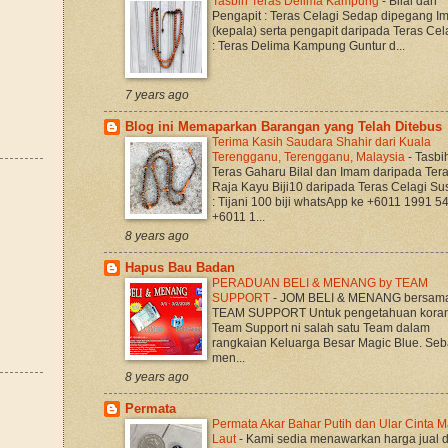
Tasbih Teras Delima Kampung
-
Bilal dan
Pengapit : Teras Celagi Sedap dipegang 
(kepala) serta pengapit daripada Teras Cela
: Teras Delima Kampung Guntur d...
7 years ago
Blog ini Memaparkan Barangan yang Telah Ditebus
Terima Kasih Saudara Shahir dari Kuala
Terengganu, Terengganu, Malaysia
-
Tasbi
Teras Gaharu Bilal dan Imam daripada Ter
Raja Kayu Biji10 daripada Teras Celagi S
: Tijani 100 biji whatsApp ke +6011 1991 5
+6011 1...
8 years ago
Hapus Bau Badan
PERADUAN BELI & MENANG by TEAM
SUPPORT
-
JOM BELI & MENANG bersam
TEAM SUPPORT Untuk pengetahuan koran
Team Support ni salah satu Team dalam
rangkaian Keluarga Besar Magic Blue. Seb
men...
8 years ago
Permata
Permata Akar Bahar Putih dan Ular Cinta M
Laut
-
Kami sedia menawarkan harga jual 